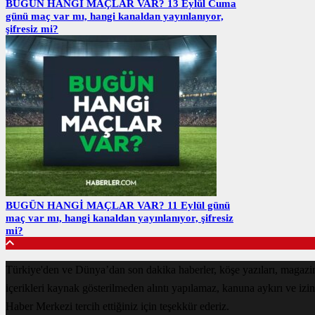
BUGÜN HANGİ MAÇLAR VAR? 13 Eylül Cuma
günü maç var mı, hangi kanaldan yayınlanıyor,
şifresiz mi?
BUGÜN HANGİ MAÇLAR VAR? 11 Eylül günü
maç var mı, hangi kanaldan yayınlanıyor, şifresiz
mi?
Türkiye'den ve Dünya’dan son dakika haberler, köşe yazıları, magazin
içerikleri kaynak gösterilmeden alıntı yapılamaz, kanuna aykırı ve izi
Haber Merkezi tercih ettiğiniz için teşekkür ederiz.