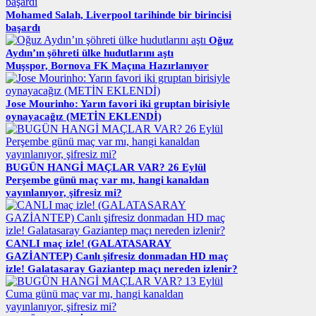
Mohamed Salah, Liverpool tarihinde bir birincisi
başardı
Oğuz
Aydın’ın şöhreti ülke hudutlarını aştı
Muşspor, Bornova FK Maçına Hazırlanıyor
Jose Mourinho: Yarın favori iki gruptan birisiyle
oynayacağız (METİN EKLENDİ)
BUGÜN HANGİ MAÇLAR VAR? 26 Eylül
Perşembe günü maç var mı, hangi kanaldan
yayınlanıyor, şifresiz mi?
CANLI maç izle! (GALATASARAY
GAZİANTEP) Canlı şifresiz donmadan HD maç
izle! Galatasaray Gaziantep maçı nereden izlenir?