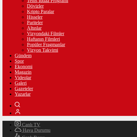
Tenis İddaa Programı
Dövizler
Kripto Paralar
Hisseler
Pariteler
Altınlar
Vizyondaki Filmler
Haftanın Filmleri
Popüler Fragmanlar
Vizyon Takvimi
Gündem
Spor
Ekonomi
Magazin
Videolar
Galeri
Gazeteler
Yazarlar
Canlı TV
Hava Durumu