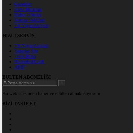
Gazeteler
Hava Durumu
Haber Gönder
Namaz Vakitleri
TV Yayın Akışları
HIZLI SERVİS
TV Yayın Akışları
Yazarlar Site
Tenis İddaa
Basketbol Canlı
AMP
BÜLTEN ABONELİĞİ
+
Bu web sitesinden haber ve ebülten almak istiyorum
BİZİ TAKİP ET