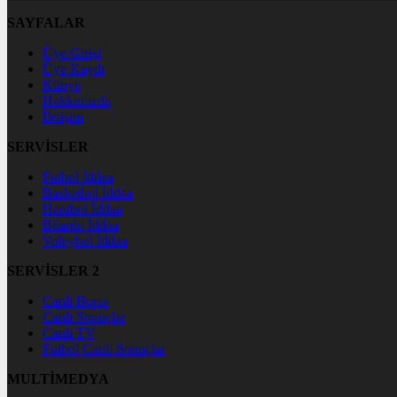
SAYFALAR
Üye Girişi
Üye Kaydı
Künye
Hakkımızda
İletişim
SERVİSLER
Futbol İddaa
Basketbol İddaa
Hentbol İddaa
Bilardo İddaa
Voleybol İddaa
SERVİSLER 2
Canlı Borsa
Canlı Sonuçlar
Canlı TV
Futbol Canlı Sonuçlar
MULTİMEDYA