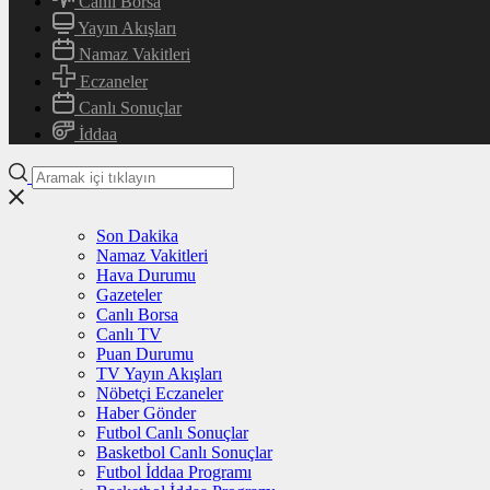
Canlı Borsa
Yayın Akışları
Namaz Vakitleri
Eczaneler
Canlı Sonuçlar
İddaa
Son Dakika
Namaz Vakitleri
Hava Durumu
Gazeteler
Canlı Borsa
Canlı TV
Puan Durumu
TV Yayın Akışları
Nöbetçi Eczaneler
Haber Gönder
Futbol Canlı Sonuçlar
Basketbol Canlı Sonuçlar
Futbol İddaa Programı