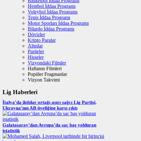
Basketbol İddaa Programı
Hentbol İddaa Programı
Voleybol İddaa Programı
Tenis İddaa Programı
Motor Sporları İddaa Programı
Bilardo İddaa Programı
Dövizler
Kripto Paralar
Altınlar
Pariteler
Hisseler
Vizyondaki Filmler
Haftanın Filmleri
Popüler Fragmanlar
Vizyon Takvimi
Lig Haberleri
İtalya’da iktidar ortağı aşırı sağcı Lig Partisi,
Ukrayna’nın AB üyeliğine karşı çıktı
Galatasaray’dan Avrupa’da saç baş yolduran
istatistik