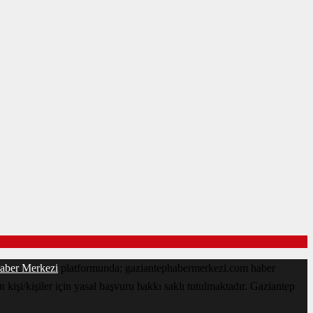
aber Merkezi
platformunda; gaziantephabermerkezi.com haber
kişi/kişiler için yasal başvuru hakkı saklı tutulmaktadır. Gaziantep