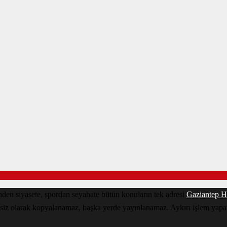
den siyasete, spordan seyahate bütün konuların tek adresi
Gaziantep H
nsiz olarak kopyalanamaz, başka yerde yayınlanamaz. Aykırı işlem yapan 