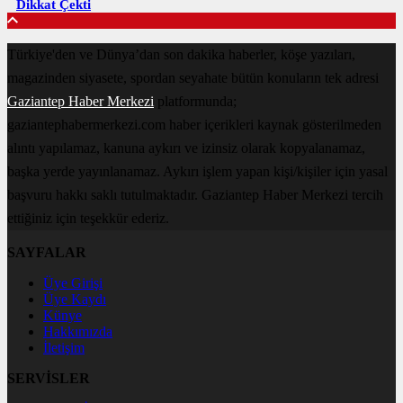
Dikkat Çekti
Türkiye'den ve Dünya’dan son dakika haberler, köşe yazıları,
magazinden siyasete, spordan seyahate bütün konuların tek adresi
Gaziantep Haber Merkezi
platformunda;
gaziantephabermerkezi.com haber içerikleri kaynak gösterilmeden
alıntı yapılamaz, kanuna aykırı ve izinsiz olarak kopyalanamaz,
başka yerde yayınlanamaz. Aykırı işlem yapan kişi/kişiler için yasal
başvuru hakkı saklı tutulmaktadır. Gaziantep Haber Merkezi tercih
ettiğiniz için teşekkür ederiz.
SAYFALAR
Üye Girişi
Üye Kaydı
Künye
Hakkımızda
İletişim
SERVİSLER