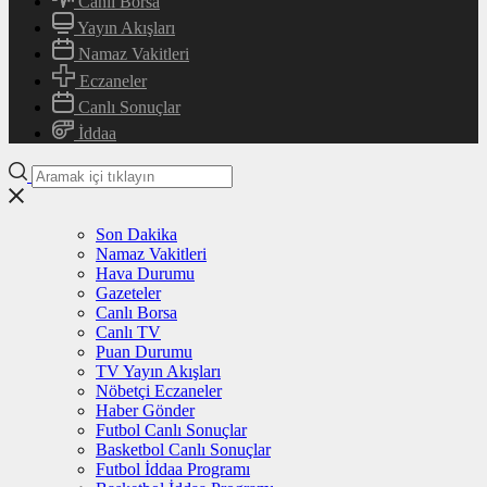
Canlı Borsa
Yayın Akışları
Namaz Vakitleri
Eczaneler
Canlı Sonuçlar
İddaa
Son Dakika
Namaz Vakitleri
Hava Durumu
Gazeteler
Canlı Borsa
Canlı TV
Puan Durumu
TV Yayın Akışları
Nöbetçi Eczaneler
Haber Gönder
Futbol Canlı Sonuçlar
Basketbol Canlı Sonuçlar
Futbol İddaa Programı