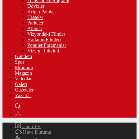
Tenis İddaa Programı
Dövizler
Kripto Paralar
Hisseler
Pariteler
Altınlar
Vizyondaki Filmler
Haftanın Filmleri
Popüler Fragmanlar
Vizyon Takvimi
Gündem
Spor
Ekonomi
Magazin
Videolar
Galeri
Gazeteler
Yazarlar
Canlı TV
Hava Durumu