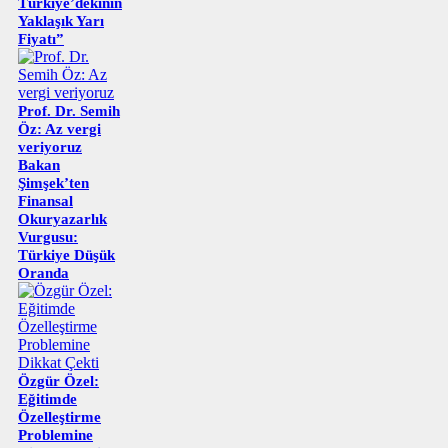
Türkiye’dekinin
Yaklaşık Yarı
Fiyatı”
Prof. Dr. Semih
Öz: Az vergi
veriyoruz
Bakan
Şimşek’ten
Finansal
Okuryazarlık
Vurgusu:
Türkiye Düşük
Oranda
Özgür Özel:
Eğitimde
Özelleştirme
Problemine