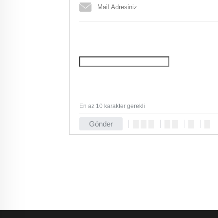
En az 10 karakter gerekli
Gönder