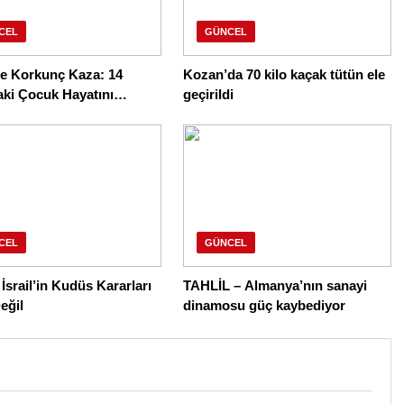
CEL
GÜNCEL
de Korkunç Kaza: 14
Kozan’da 70 kilo kaçak tütün ele
aki Çocuk Hayatını
geçirildi
i
CEL
GÜNCEL
İsrail’in Kudüs Kararları
TAHLİL – Almanya’nın sanayi
eğil
dinamosu güç kaybediyor