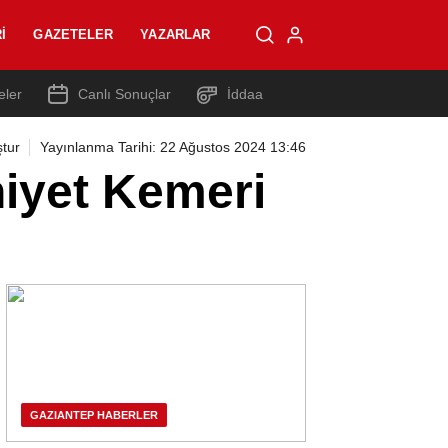
I
GAZETELER
YAZARLAR
eler
Canlı Sonuçlar
İddaa
tur
Yayınlanma Tarihi: 22 Ağustos 2024 13:46
niyet Kemeri
GAZIANTEP HABERLER