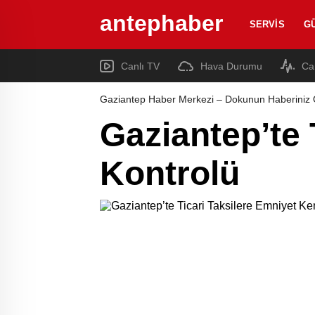
antephaber
SERVIS
G
Canlı TV
Hava Durumu
Ca
Gaziantep Haber Merkezi – Dokunun Haberiniz 
Gaziantep’te 
Kontrolü