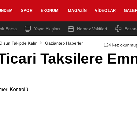
ÜNDEM
SPOR
EKONOMI
MAGAZIN
VIDEOLAR
GALER
nlı Borsa
Yayın Akışları
Namaz Vakitleri
Eczan
Olsun Takipde Kalın
Gaziantep Haberler
124 kez okunmuş
Ticari Taksilere Em