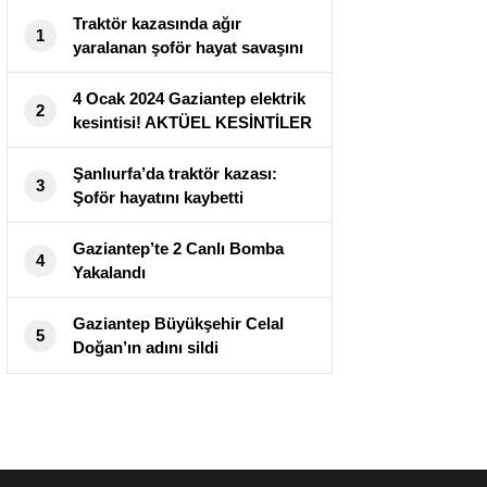
Traktör kazasında ağır
1
yaralanan şoför hayat savaşını
kaybetti
4 Ocak 2024 Gaziantep elektrik
2
kesintisi! AKTÜEL KESİNTİLER
Gaziantep’te elektrikler ne vakit
gelecek?
Şanlıurfa’da traktör kazası:
3
Şoför hayatını kaybetti
Gaziantep’te 2 Canlı Bomba
4
Yakalandı
Gaziantep Büyükşehir Celal
5
Doğan’ın adını sildi