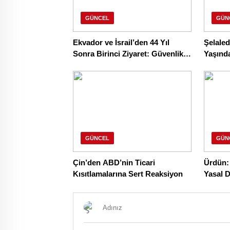
GÜNCEL
GÜN
Ekvador ve İsrail’den 44 Yıl
Şelale
Sonra Birinci Ziyaret: Güvenlik
Yaşınd
ve Ticaret İşbirliği
Kaybett
GÜNCEL
GÜN
Çin’den ABD’nin Ticari
Ürdün: 
Kısıtlamalarına Sert Reaksiyon
Yasal D