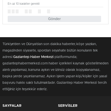
En az 10 karakter gerekli
Gönder
Türkiye'den ve Dünya’dan son dakika haberler, köşe yazıları,
magazinden siyasete, spordan seyahate bütün konuların tek
adresi
Gaziantep Haber Merkezi
platformunda;
gaziantephabermerkezi.com haber içerikleri kaynak gösterilmeden
alıntı yapılamaz, kanuna aykırı ve izinsiz olarak kopyalanamaz,
başka yerde yayınlanamaz. Aykırı işlem yapan kişi/kişiler için yasal
başvuru hakkı saklı tutulmaktadır. Gaziantep Haber Merkezi tercih
ettiğiniz için teşekkür ederiz.
SAYFALAR
SERVİSLER